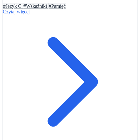
#Język C
#Wskaźniki
#Pamięć
Czytaj więcej