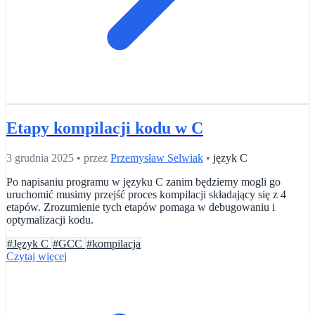
Etapy kompilacji kodu w C
3 grudnia 2025
•
przez
Przemysław Selwiak
•
język C
Po napisaniu programu w języku C zanim będziemy mogli go
uruchomić musimy przejść proces kompilacji składający się z 4
etapów. Zrozumienie tych etapów pomaga w debugowaniu i
optymalizacji kodu.
#Język C
#GCC
#kompilacja
Czytaj więcej