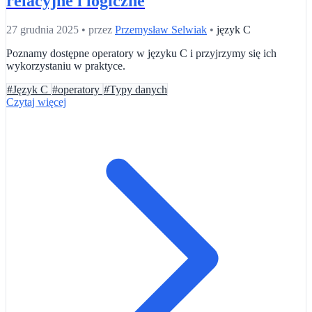
relacyjne i logiczne
27 grudnia 2025
•
przez
Przemysław Selwiak
•
język C
Poznamy dostępne operatory w języku C i przyjrzymy się ich
wykorzystaniu w praktyce.
#Język C
#operatory
#Typy danych
Czytaj więcej