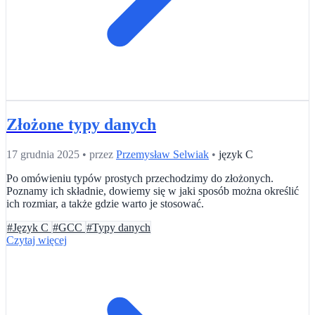
Złożone typy danych
17 grudnia 2025
•
przez
Przemysław Selwiak
•
język C
Po omówieniu typów prostych przechodzimy do złożonych.
Poznamy ich składnie, dowiemy się w jaki sposób można określić
ich rozmiar, a także gdzie warto je stosować.
#Język C
#GCC
#Typy danych
Czytaj więcej