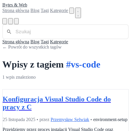
Bytes & Web
Strona główna
Blog
Tagi
Kategorie
Strona główna
Blog
Tagi
Kategorie
← Powrót do wszystkich tagów
Wpisy z tagiem
#vs-code
1 wpis znaleziono
Konfiguracja Visual Studio Code do
pracy z C
25 listopada 2025
•
przez
Przemysław Selwiak
•
environment-setup
Przejdziemy przez proces instalacji Visual Studio Code oraz