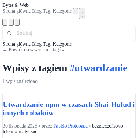
Bytes & Web
Strona główna
Blog
Tagi
Kategorie
Strona główna
Blog
Tagi
Kategorie
← Powrót do wszystkich tagów
Wpisy z tagiem
#utwardzanie
1 wpis znaleziono
Utwardzanie npm w czasach Shai-Hulud i
innych robaków
30 listopada 2025
•
przez
Fabbio Protopapa
•
bezpieczeństwo
teleinformatyczne