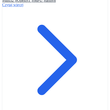
#stm32
#OpenST
#MPU
#armv8
Czytaj więcej