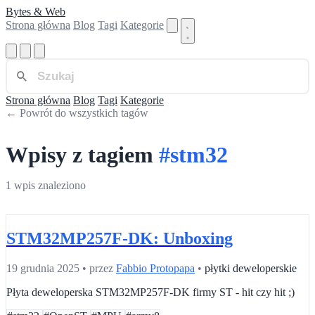
Bytes & Web
Strona główna
Blog
Tagi
Kategorie
Strona główna
Blog
Tagi
Kategorie
← Powrót do wszystkich tagów
Wpisy z tagiem
#stm32
1 wpis znaleziono
STM32MP257F-DK: Unboxing
19 grudnia 2025
•
przez
Fabbio Protopapa
•
płytki deweloperskie
Płyta deweloperska STM32MP257F-DK firmy ST - hit czy hit ;)