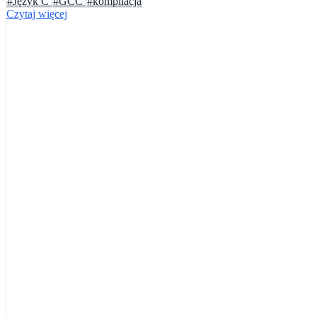
#Język C
#GCC
#kompilacja
Czytaj więcej