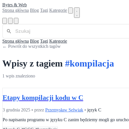
Bytes & Web
Strona główna
Blog
Tagi
Kategorie
Strona główna
Blog
Tagi
Kategorie
← Powrót do wszystkich tagów
Wpisy z tagiem
#kompilacja
1 wpis znaleziono
Etapy kompilacji kodu w C
3 grudnia 2025
•
przez
Przemysław Selwiak
•
język C
Po napisaniu programu w języku C zanim będziemy mogli go uruchom