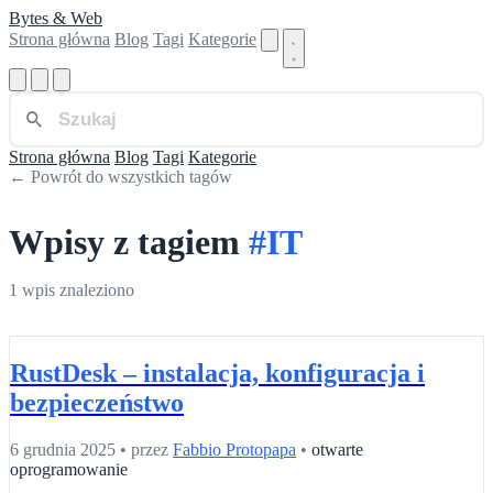
Bytes & Web
Strona główna
Blog
Tagi
Kategorie
Strona główna
Blog
Tagi
Kategorie
← Powrót do wszystkich tagów
Wpisy z tagiem
#IT
1 wpis znaleziono
RustDesk – instalacja, konfiguracja i
bezpieczeństwo
6 grudnia 2025
•
przez
Fabbio Protopapa
•
otwarte
oprogramowanie