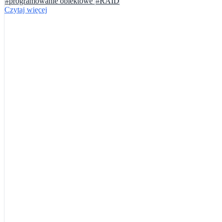
#programowanie obiektowe
#RAID
Czytaj więcej