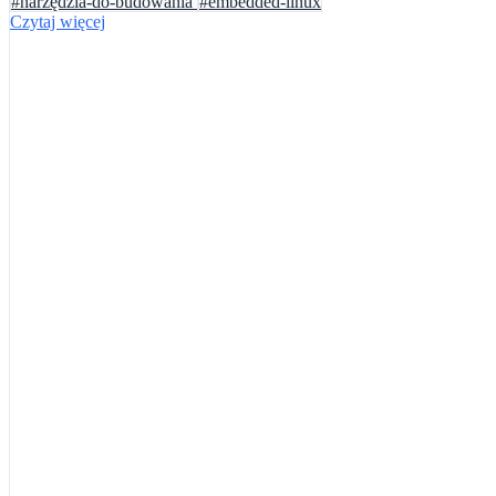
#narzędzia-do-budowania
#embedded-linux
Czytaj więcej