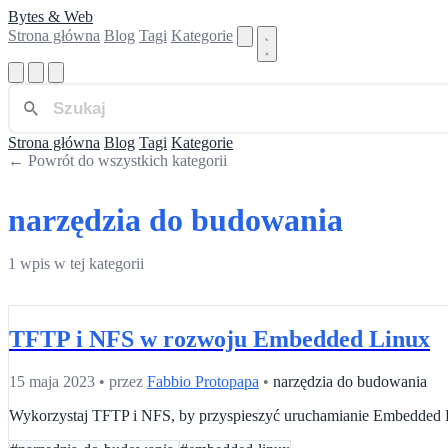
Bytes & Web
Strona główna
Blog
Tagi
Kategorie
Strona główna
Blog
Tagi
Kategorie
← Powrót do wszystkich kategorii
narzędzia do budowania
1 wpis w tej kategorii
TFTP i NFS w rozwoju Embedded Linux
15 maja 2023
•
przez
Fabbio Protopapa
•
narzędzia do budowania
Wykorzystaj TFTP i NFS, by przyspieszyć uruchamianie Embedded L