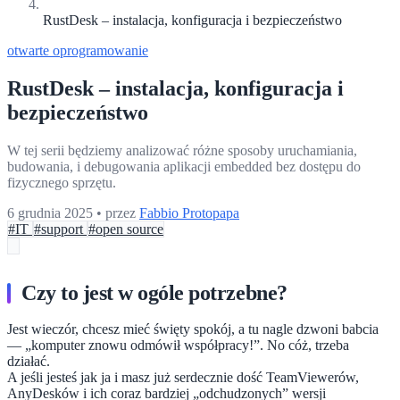
RustDesk – instalacja, konfiguracja i bezpieczeństwo
otwarte oprogramowanie
RustDesk – instalacja, konfiguracja i
bezpieczeństwo
W tej serii będziemy analizować różne sposoby uruchamiania,
budowania, i debugowania aplikacji embedded bez dostępu do
fizycznego sprzętu.
6 grudnia 2025
•
przez
Fabbio Protopapa
#IT
#support
#open source
Czy to jest w ogóle potrzebne?
Jest wieczór, chcesz mieć święty spokój, a tu nagle dzwoni babcia
— „komputer znowu odmówił współpracy!”. No cóż, trzeba
działać.
A jeśli jesteś jak ja i masz już serdecznie dość TeamViewerów,
AnyDesków i ich coraz bardziej „odchudzonych” wersji