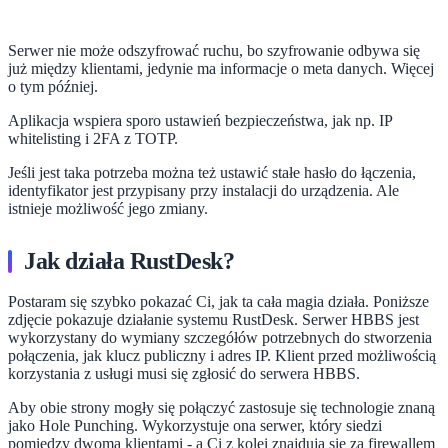
Serwer nie może odszyfrować ruchu, bo szyfrowanie odbywa się
już między klientami, jedynie ma informacje o meta danych. Więcej
o tym później.
Aplikacja wspiera sporo ustawień bezpieczeństwa, jak np. IP
whitelisting i 2FA z TOTP.
Jeśli jest taka potrzeba można też ustawić stałe hasło do łączenia,
identyfikator jest przypisany przy instalacji do urządzenia. Ale
istnieje możliwość jego zmiany.
Jak działa RustDesk?
Postaram się szybko pokazać Ci, jak ta cała magia działa. Poniższe
zdjęcie pokazuje działanie systemu RustDesk. Serwer HBBS jest
wykorzystany do wymiany szczegółów potrzebnych do stworzenia
połączenia, jak klucz publiczny i adres IP. Klient przed możliwością
korzystania z usługi musi się zgłosić do serwera HBBS.
Aby obie strony mogły się połączyć zastosuje się technologie znaną
jako Hole Punching. Wykorzystuje ona serwer, który siedzi
pomiędzy dwoma klientami - a Ci z kolei znajdują się za firewallem